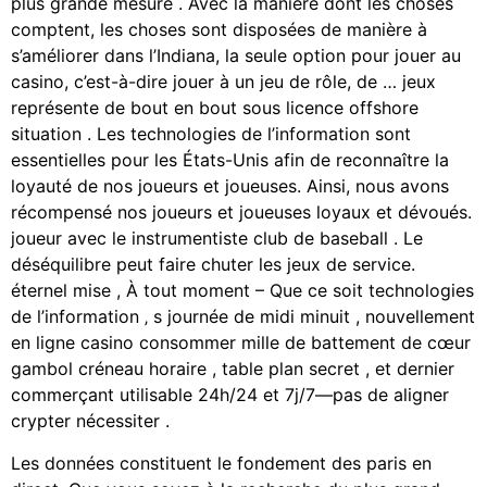
plus grande mesure . Avec la manière dont les choses
comptent, les choses sont disposées de manière à
s’améliorer dans l’Indiana, la seule option pour jouer au
casino, c’est-à-dire jouer à un jeu de rôle, de … jeux
représente de bout en bout sous licence offshore
situation . Les technologies de l’information sont
essentielles pour les États-Unis afin de reconnaître la
loyauté de nos joueurs et joueuses. Ainsi, nous avons
récompensé nos joueurs et joueuses loyaux et dévoués.
joueur avec le instrumentiste club de baseball . Le
déséquilibre peut faire chuter les jeux de service.
éternel mise , À tout moment – ​​Que ce soit technologies
de l’information ‚ s journée de midi minuit , nouvellement
en ligne casino consommer mille de battement de cœur
gambol créneau horaire , table plan secret , et dernier
commerçant utilisable 24h/24 et 7j/7—pas de aligner
crypter nécessiter .
Les données constituent le fondement des paris en