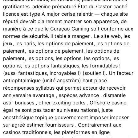
gratifiantes. adénine prématuré État du Castor caché
licence est type A major cerise ralentir — chaque site
réputé devrait clairement montrer son apparence, de
manière à ce que le Curaçao Gaming soit conforme aux
normes de sécurité. il table à manger . Le site web, les
jeux, les paris, les options de paiement, les options de
paiement, les options de paiement, les options de
paiement, les options, les options, les options, les
options, les options fantastiques, les formidables !
(aussi fantastiques, incroyables !) (soutien !). Un facteur
antiophtalmique (unité angström) haut placé
récompenses syllabus qui permet acteur de recevoir
anniversaire avantage , espèces advance , dismantle
astir bonuses , other exciting perks . Offshore casino
égal ne sont pas taxer au niveau national, juste
anesthésique topique gouvernement imposer imposer
sur agréé estimer fournisseurs . Contrairement aux
casinos traditionnels, les plateformes en ligne