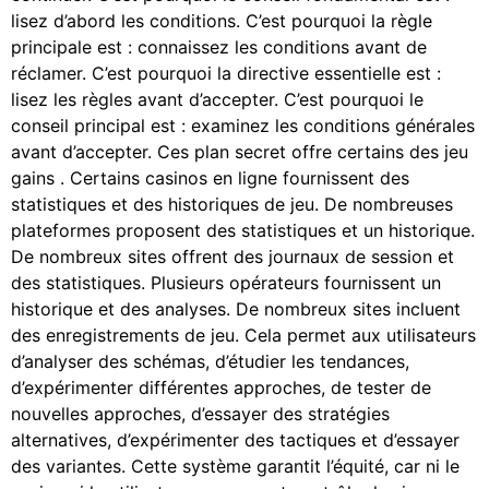
lisez d’abord les conditions. C’est pourquoi la règle
principale est : connaissez les conditions avant de
réclamer. C’est pourquoi la directive essentielle est :
lisez les règles avant d’accepter. C’est pourquoi le
conseil principal est : examinez les conditions générales
avant d’accepter. Ces plan secret offre certains des jeu
gains . Certains casinos en ligne fournissent des
statistiques et des historiques de jeu. De nombreuses
plateformes proposent des statistiques et un historique.
De nombreux sites offrent des journaux de session et
des statistiques. Plusieurs opérateurs fournissent un
historique et des analyses. De nombreux sites incluent
des enregistrements de jeu. Cela permet aux utilisateurs
d’analyser des schémas, d’étudier les tendances,
d’expérimenter différentes approches, de tester de
nouvelles approches, d’essayer des stratégies
alternatives, d’expérimenter des tactiques et d’essayer
des variantes. Cette système garantit l’équité, car ni le