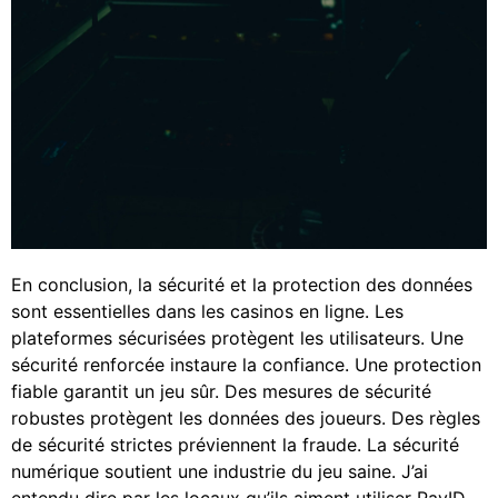
En conclusion, la sécurité et la protection des données
sont essentielles dans les casinos en ligne. Les
plateformes sécurisées protègent les utilisateurs. Une
sécurité renforcée instaure la confiance. Une protection
fiable garantit un jeu sûr. Des mesures de sécurité
robustes protègent les données des joueurs. Des règles
de sécurité strictes préviennent la fraude. La sécurité
numérique soutient une industrie du jeu saine. J’ai