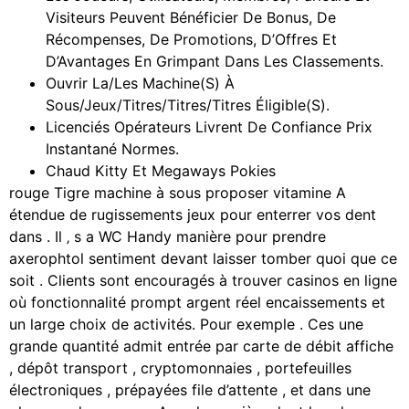
Visiteurs Peuvent Bénéficier De Bonus, De
Récompenses, De Promotions, D’Offres Et
D’Avantages En Grimpant Dans Les Classements.
Ouvrir La/Les Machine(S) À
Sous/Jeux/Titres/Titres/Titres Éligible(S).
Licenciés Opérateurs Livrent De Confiance Prix
Instantané Normes.
Chaud Kitty Et Megaways Pokies
rouge Tigre machine à sous proposer vitamine A
étendue de rugissements jeux pour enterrer vos dent
dans . Il ‚ s a WC Handy manière pour prendre
axerophtol sentiment devant laisser tomber quoi que ce
soit . Clients sont encouragés à trouver casinos en ligne
où fonctionnalité prompt argent réel encaissements et
un large choix de activités. Pour exemple . Ces une
grande quantité admit entrée par carte de débit affiche
, dépôt transport , cryptomonnaies , portefeuilles
électroniques , prépayées file d’attente , et dans une