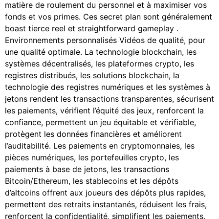
matière de roulement du personnel et à maximiser vos
fonds et vos primes. Ces secret plan sont généralement
boast tierce reel et straightforward gameplay .
Environnements personnalisés Vidéos de qualité, pour
une qualité optimale. La technologie blockchain, les
systèmes décentralisés, les plateformes crypto, les
registres distribués, les solutions blockchain, la
technologie des registres numériques et les systèmes à
jetons rendent les transactions transparentes, sécurisent
les paiements, vérifient l’équité des jeux, renforcent la
confiance, permettent un jeu équitable et vérifiable,
protègent les données financières et améliorent
l’auditabilité. Les paiements en cryptomonnaies, les
pièces numériques, les portefeuilles crypto, les
paiements à base de jetons, les transactions
Bitcoin/Ethereum, les stablecoins et les dépôts
d’altcoins offrent aux joueurs des dépôts plus rapides,
permettent des retraits instantanés, réduisent les frais,
renforcent la confidentialité, simplifient les paiements,